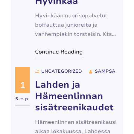
Hyvinkää
Hyvinkään nuorisopalvelut
boffauttaa junioreita ja
vanhempiakin torstaisin. Kts
tarkemmat tiedot
Continue Reading
boffaus.fi/treenit
UNCATEGORIZED
SAMPSA
Lahden ja
1
Hämeenlinnan
Sep
sisätreenikaudet
Hämeenlinnan sisätreenikausi
alkaa lokakuussa, Lahdessa