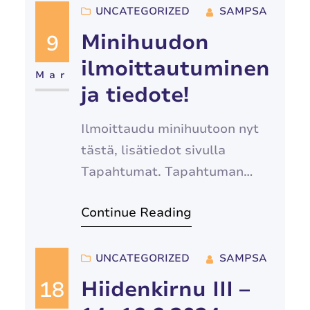
mahdollisuutta ilmoittautua
UNCATEGORIZED
SAMPSA
nyt koko kaudeksi eli syksyksi
Minihuudon
9
ja kevääksi! Ryhmään mahtuu
ilmoittautuminen
15 halukasta joten
Mar
ja tiedote!
ilmoittautumista kehiin tämän
linkin takaa:
Ilmoittaudu minihuutoon nyt
https://forms.gle/j3vWny3f6nb
tästä, lisätiedot sivulla
ZJsbq7
Tapahtumat. Tapahtuman
ilmoittautuminen sulkeutuu
Continue Reading
15.5 tai kun yläraja (200) tulee
täyteen. Viime vuonna
tapahtumaan ilmoittautui
UNCATEGORIZED
SAMPSA
lähemmäs 150 taistelijaa, joten
Hiidenkirnu III –
18
ilmoittautumista ei kannata