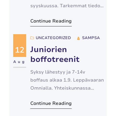
syyskuussa. Tarkemmat tiedot
boffaus.fi/treenit
Continue Reading
UNCATEGORIZED
SAMPSA
Juniorien
12
boffotreenit
Aug
Syksy lähestyy ja 7-14v
boffaus alkaa 1.9. Leppävaaran
Omnialla. Yhteiskunnassa
kaikki kallistuu, mutta Etelän
Continue Reading
Imperiumi ry päätti laskea
hintoja ja tarjota