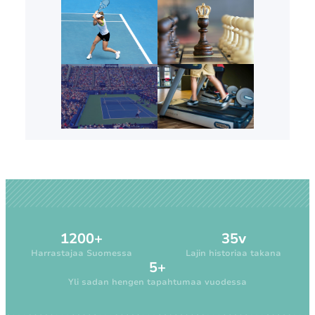
1200+
35v
Harrastajaa Suomessa
Lajin historiaa takana
5+
Yli sadan hengen tapahtumaa vuodessa