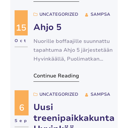
UNCATEGORIZED
SAMPSA
Ahjo 5
15
Nuorille boffaajille suunnattu
Oct
tapahtuma Ahjo 5 järjestetään
Hyvinkäällä, Puolimatkan
koululla 23.11.2024. Lisätiedot
Continue Reading
tapahtumasta täältä
UNCATEGORIZED
SAMPSA
Uusi
6
treenipaikkakunta
Sep