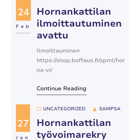
Hornankattilan
24
ilmoittautuminen
Feb
avattu
Ilmoittauminen
https://shop.boffaus.fi/spml/hor
na-vi/
Continue Reading
UNCATEGORIZED
SAMPSA
Hornankattilan
27
työvoimarekry
Jan