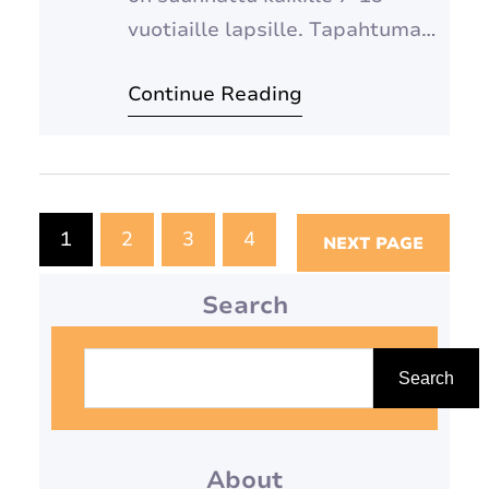
vuotiaille lapsille. Tapahtuma
järjestetään Hämeenlinnassa.
Continue Reading
Lisätiedot sivulla Tapahtumat
1
2
3
4
NEXT PAGE
Search
S
e
Search
a
r
About
c