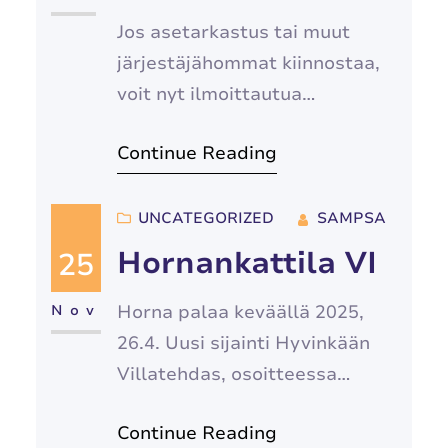
Jos asetarkastus tai muut
järjestäjähommat kiinnostaa,
voit nyt ilmoittautua
Hornankattilaan työvoimaksi
Continue Reading
Tapahtumaan
ilmoittautuminen aukeaa 21.2.
Katso lisätiedot
UNCATEGORIZED
SAMPSA
boffaus.fi/tapahtumat tai
Hornankattila VI
25
Facebook sivulta
Horna palaa keväällä 2025,
Nov
26.4. Uusi sijainti Hyvinkään
Villatehdas, osoitteessa
Kankurinkatu 4-6. Lisätietoa
Continue Reading
tapahtumat -sivulla