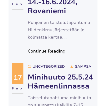
14.-16.6.2024,
jättää viime tinkaan. Samalle
Feb
Rovaniemi
lomakkeelle voit ilmoittaa
useamman lapsen.
Pohjoinen taistelutapahtuma
Huomaathan, että
Hiidenkirnu järjestetään jo
ilmoittautumisen yhteydessä
kolmatta kertaa.
kysytään myös huoltajan
Ilmoittautuminen avataan
tietoja ja otatko
Continue Reading
28.2.24. Parhaiten
tapahtumaruokailun.
tapahtumasta saa lisätietoa
Ilmoittautuessa voi esittää
Facebookista
UNCATEGORIZED
SAMPSA
armeijatoiveita sekä mainita,
Minihuuto 25.5.24
17
jos…
Hämeenlinnassa
Feb
Taistelutapahtuma minihuuto
on suunnattu kaikille 7-15