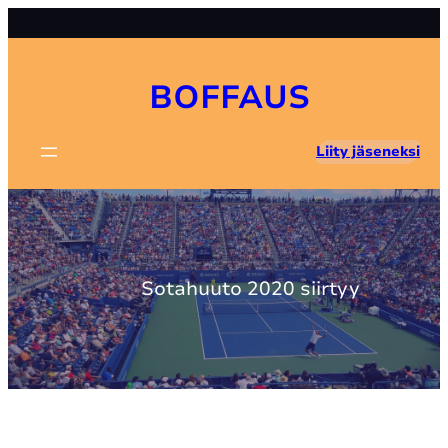
Skip
to
content
BOFFAUS
Liity jäseneksi
Sotahuuto 2020 siirtyy