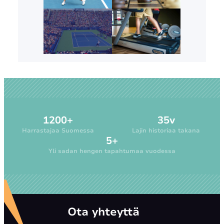
1200+
35v
Harrastajaa Suomessa
Lajin historiaa takana
5+
Yli sadan hengen tapahtumaa vuodessa
Ota yhteyttä