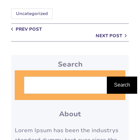
Uncategorized
PREV POST
NEXT POST
Search
S
e
Search
a
r
About
c
h
Lorem Ipsum has been the industrys