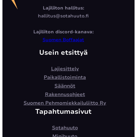
Lajiliiton hallitus:
hallitus@sotahuuto.fi
Lajiliiton discord-kanava:
Suomen Boffaajat
Usein etsittyä
Lajiesittely
Paikallistoiminta
Säännöt
Rakennusohjeet
Suomen Pehmomiekkailuliitto Ry
Tapahtumasivut
Sotahuuto
Minihuuto